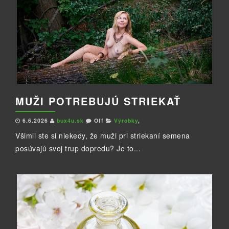
MUŽI POTREBUJÚ STRIEKAŤ
6.6.2026
bux4u.sk
Off
Výrobky
,
Všimli ste si niekedy, že muži pri striekaní semena
posúvajú svoj trup dopredu? Je to...