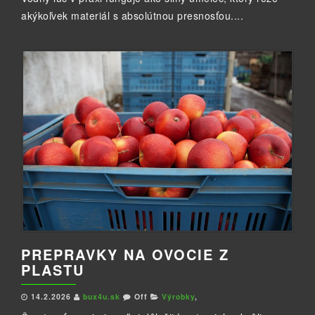
akýkoľvek materiál s absolútnou presnosťou....
PREPRAVKY NA OVOCIE Z
PLASTU
14.2.2026
bux4u.sk
Off
Výrobky
,