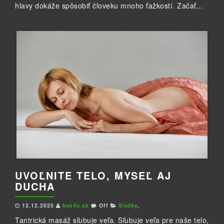
hlavy dokáže spôsobiť človeku mnoho ťažkostí. Začať...
UVOĽNITE TELO, MYSEĽ AJ
DUCHA
12.12.2025
bux4u.sk
Off
Služby
,
Tantrická masáž sľubuje veľa. Sľubuje veľa pre naše telo,