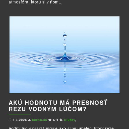
atmosféra, ktorú si v ňom...
AKÚ HODNOTU MÁ PRESNOSŤ
REZU VODNÝM LÚČOM?
3.3.2026
bux4u.sk
Off
Služby
,
Vodný lúč v praxi funguje ako silný umelec, ktorý reže