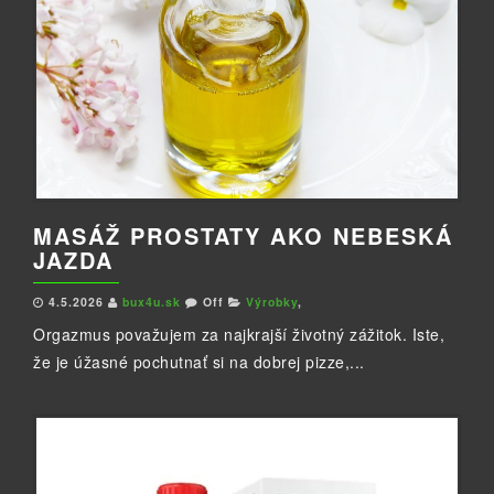
MASÁŽ PROSTATY AKO NEBESKÁ
JAZDA
4.5.2026
bux4u.sk
Off
Výrobky
,
Orgazmus považujem za najkrajší životný zážitok. Iste,
že je úžasné pochutnať si na dobrej pizze,...