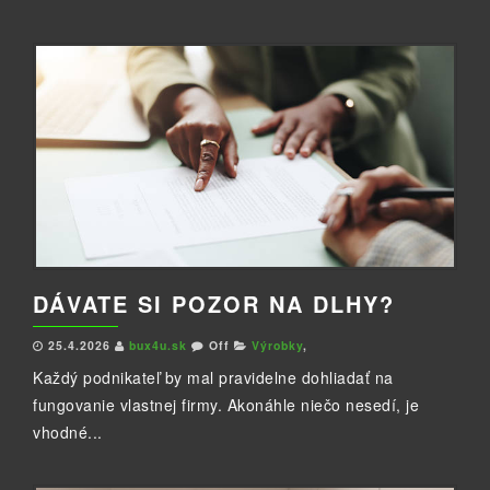
DÁVATE SI POZOR NA DLHY?
25.4.2026
bux4u.sk
Off
Výrobky
,
Každý podnikateľ by mal pravidelne dohliadať na
fungovanie vlastnej firmy. Akonáhle niečo nesedí, je
vhodné...