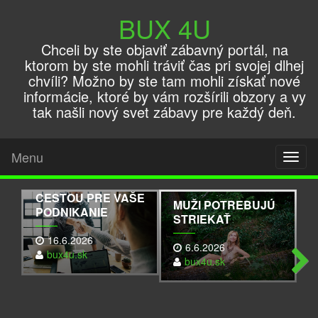
BUX 4U
Chceli by ste objaviť zábavný portál, na
ktorom by ste mohli tráviť čas pri svojej dlhej
chvíli? Možno by ste tam mohli získať nové
informácie, ktoré by vám rozšírili obzory a vy
tak našli nový svet zábavy pre každý deň.
PREČO SÚ READY-
MADE FIRMY S
Menu
Toggl
HISTÓRIOU TOU
naviga
SPRÁVNOU
CESTOU PRE VAŠE
MUŽI POTREBUJÚ
PODNIKANIE
STRIEKAŤ
16.6.2026
6.6.2026
bux4u.sk
bux4u.sk
Next