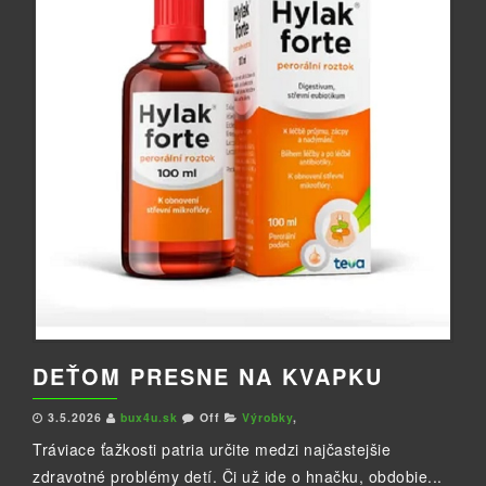
DEŤOM PRESNE NA KVAPKU
3.5.2026
bux4u.sk
Off
Výrobky
,
Tráviace ťažkosti patria určite medzi najčastejšie
zdravotné problémy detí. Či už ide o hnačku, obdobie...