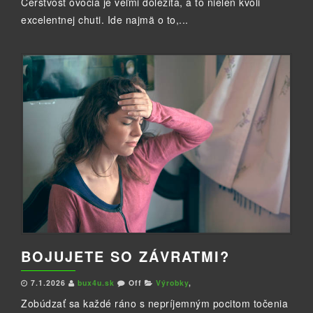
Čerstvosť ovocia je veľmi dôležitá, a to nielen kvôli
excelentnej chuti. Ide najmä o to,...
BOJUJETE SO ZÁVRATMI?
7.1.2026
bux4u.sk
Off
Výrobky
,
Zobúdzať sa každé ráno s nepríjemným pocitom točenia