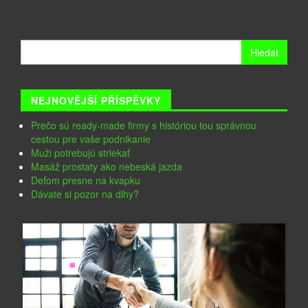
Vyhledávání
NEJNOVĚJŠÍ PŘÍSPĚVKY
Prečo sú ready-made firmy s históriou tou správnou
cestou pre vaše podnikanie
Muži potrebujú striekať
Masáž prostaty ako nebeská jazda
Deťom presne na kvapku
Dávate si pozor na dlhy?