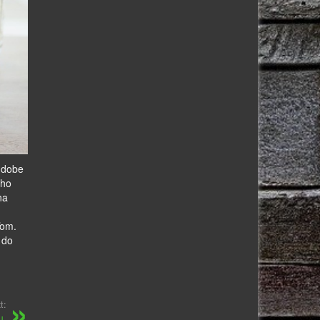
j dobe
cho
na
ďom.
 do
t:
u.