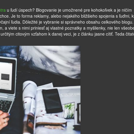
ntra
u ľudí úspech? Blogovanie je umožnené pre kohokoľvek a je ničím
ce. Je to forma reklamy, alebo nejakého bližšieho spojenia s ľuďmi, k
yčajní ľudia. Dôležité je vybranie si správneho obsahu celkového blogu
 a viete s nimi priniesť aj vlastné poznatky a myšlienky, nie len všeo
rčitým citovým vzťahom k danej veci, je z článku jasne cítiť. Teda čitat