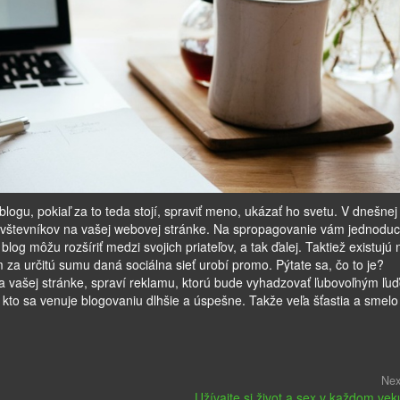
logu, pokiaľ za to teda stojí, spraviť meno, ukázať ho svetu. V dnešne
 návštevníkov na vašej webovej stránke. Na spropagovanie vám jednodu
blog môžu rozšíriť medzi svojich priateľov, a tak ďalej. Taktiež existujú 
 za určitú sumu daná sociálna sieť urobí promo. Pýtate sa, čo to je?
a vašej stránke, spraví reklamu, ktorú bude vyhadzovať ľubovoľným ľu
kto sa venuje blogovaniu dlhšie a úspešne. Takže veľa šťastia a smelo
Nex
Užívajte si život a sex v každom vek