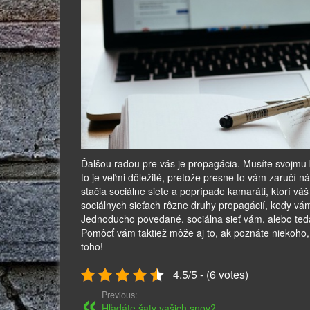
Ďalšou radou pre vás je propagácia. Musíte svojmu b
to je veľmi dôležité, pretože presne to vám zaručí
stačia sociálne siete a poprípade kamaráti, ktorí váš 
sociálnych sieťach rôzne druhy propagácií, kedy vám
Jednoducho povedané, sociálna sieť vám, alebo ted
Pomôcť vám taktiež môže aj to, ak poznáte niekoho, 
toho!
4.5/5 - (6 votes)
Previous:
Hľadáte šaty vašich snov?