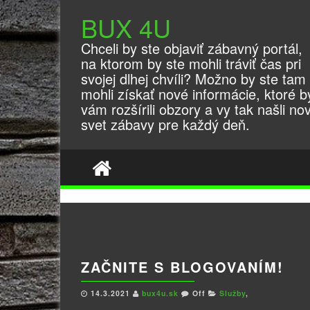
BUX 4U
Chceli by ste objaviť zábavný portál,
na ktorom by ste mohli tráviť čas pri
svojej dlhej chvíli? Možno by ste tam
mohli získať nové informácie, ktoré b
vám rozšírili obzory a vy tak našli no
svet zábavy pre každý deň.
ZAČNITE S BLOGOVANÍM!
14.3.2021
bux4u.sk
Off
Služby
,