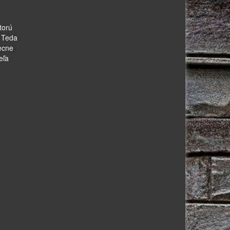
torú
. Teda
becne
eľa