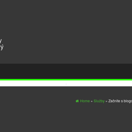
y
vý
Home
»
Služby
» Začnite s blog