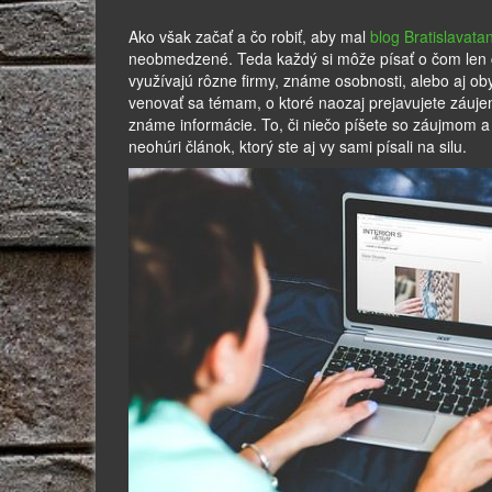
Ako však začať a čo robiť, aby mal
blog Bratislavata
neobmedzené. Teda každý si môže písať o čom len ch
využívajú rôzne firmy, známe osobnosti, alebo aj ob
venovať sa témam, o ktoré naozaj prejavujete záujem,
známe informácie. To, či niečo píšete so záujmom a u
neohúri článok, ktorý ste aj vy sami písali na silu.