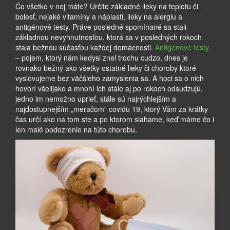
Čo všetko v nej máte? Určite základné lieky na teplotu či
bolesť, nejaké vitamíny a náplasti, lieky na alergiu a
antigénové testy. Práve posledné spomínané sa stali
základnou nevyhnutnosťou, ktorá sa v posledných rokoch
stala bežnou súčasťou každej domácnosti.
Antigénové testy
– pojem, ktorý nám kedysi znel trochu cudzo, dnes je
rovnako bežný ako všetky ostatné lieky či choroby ktoré
vyslovujeme bez väčšieho zamyslenia sa. A hoci sa o nich
hovorí všelijako a mnohí ich stále aj po rokoch odsudzujú,
jedno im nemožno uprieť, stále sú najrýchlejším a
najdostupnejším „meračom“ covidu 19, ktorý Vám za krátky
čas určí ako na tom ste a po ktorom siahame, keď máme čo i
len malé podozrenie na túto chorobu.