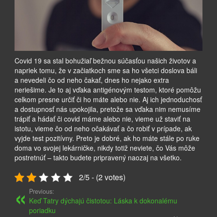
Covid 19 sa stal bohužiaľ bežnou súčasťou našich životov a
napriek tomu, že v začiatkoch sme sa ho všetci doslova báli
a nevedeli čo od neho čakať, dnes ho nejako extra
neriešime. Je to aj vďaka antigénovým testom, ktoré pomôžu
celkom presne určiť či ho máte alebo nie. Aj ich jednoduchosť
a dostupnosť nás upokojila, pretože sa vďaka nim nemusíme
trápiť a hádať či covid máme alebo nie, vieme už staviť na
istotu, vieme čo od neho očakávať a čo robiť v prípade, ak
vyjde test pozitívny.
Preto je dobré, ak ho máte stále po ruke
doma vo svojej lekárničke, nikdy totiž neviete, čo Vás môže
postretnúť – takto budete pripravený naozaj na všetko.
2/5 - (2 votes)
Previous:
Keď Tatry dýchajú čistotou: Láska k dokonalému
poriadku