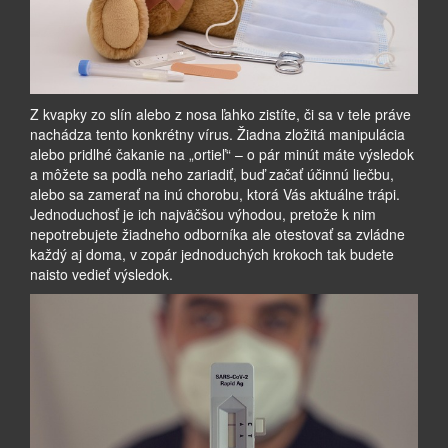
Z kvapky zo slín alebo z nosa ľahko zistíte, či sa v tele práve
nachádza tento konkrétny vírus. Žiadna zložitá manipulácia
alebo pridlhé čakanie na „ortieľ“ – o pár minút máte výsledok
a môžete sa podľa neho zariadiť, buď začať účinnú liečbu,
alebo sa zamerať na inú chorobu, ktorá Vás aktuálne trápi.
Jednoduchosť je ich najväčšou výhodou, pretože k nim
nepotrebujete žiadneho odborníka ale otestovať sa zvládne
každý aj doma, v zopár jednoduchých krokoch tak budete
naisto vedieť výsledok.