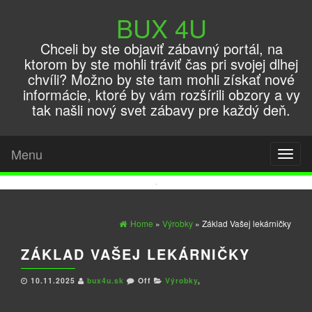
BUX 4U
Chceli by ste objaviť zábavný portál, na
ktorom by ste mohli tráviť čas pri svojej dlhej
chvíli? Možno by ste tam mohli získať nové
informácie, ktoré by vám rozšírili obzory a vy
tak našli nový svet zábavy pre každý deň.
Menu
Toggl
naviga
Home
»
Výrobky
» Základ Vašej lekárničky
ZÁKLAD VAŠEJ LEKÁRNIČKY
10.11.2025
bux4u.sk
Off
Výrobky
,