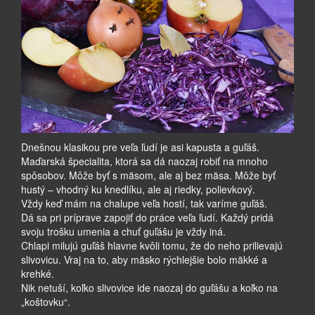
Dnešnou klasikou pre veľa ľudí je asi kapusta a guľáš.
Maďarská špecialita, ktorá sa dá naozaj robiť na mnoho
spôsobov. Môže byť s mäsom, ale aj bez mäsa. Môže byť
hustý – vhodný ku knedlíku, ale aj riedky, polievkový.
Vždy keď mám na chalupe veľa hostí, tak varíme guľáš.
Dá sa pri príprave zapojiť do práce veľa ľudí. Každý pridá
svoju trošku umenia a chuť guľášu je vždy iná.
Chlapi milujú guľáš hlavne kvôli tomu, že do neho prilievajú
slivovicu. Vraj na to, aby mäsko rýchlejšie bolo mäkké a
krehké.
Nik netuší, koľko slivovice ide naozaj do guľášu a koľko na
„koštovku“.