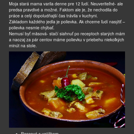
Moja stará mama varila denne pre 12 ľudí. Neuveriteľné- ale
predsa pravdivé a možné. Faktom ale je, že nechodila do
práce a celý dopoludňajší čas trávila v kuchyni.
Základom každého jedla je polievka. Ak chceme ľudí nasýtiť –
polievka nesmie chýbať.
Nemusí byť mäsová- stačí siahnuť po receptoch starých mám
a naozaj za pár centov máme polievku v priebehu niekoľkých
minút na stole.
Rascová s vajíčkom