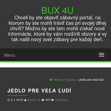
BUX 4U
Chceli by ste objaviť zábavný portál, na
ktorom by ste mohli tráviť čas pri svojej dlhej
chvíli? Možno by ste tam mohli získať nové
informácie, ktoré by vám rozšírili obzory a vy
tak našli nový svet zábavy pre každý deň.
Menu
Toggl
naviga
Home
»
Výrobky
» Jedlo pre veľa ľudí
JEDLO PRE VEĽA ĽUDÍ
2.1.2019
bux4u.sk
Off
Výrobky
,