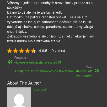
Výborným jedlom pre mnohých stravníkov v prírode sú aj
špekáčiky-
Dávno to už ale nie je ale lacné jedlo.
Deti zvyknú na palici s radosťou opekať. Tešia sa aj z
vytvorenia palice aj zo samotného pečenia. Na palicu si
dávajú aj cibuľku, cuketu, paradajku, slaninku a vytvárajú
chutné špízy.
Základom všetkého je ale chlieb. Kde niet chleba- je hlad-
tvrdila múdro moja milovaná starká.
4.6/5 - (9 votes)
Previous:
Najlepšie univerzity sveta 2018
Next:
Cesty pre adrenalínových cestovateľov: šialené, ale
zaujímavé.
About The Author
bux4u.sk