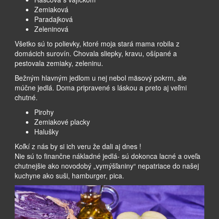
Zemiaková
Paradajková
Zeleninová
Všetko sú to polievky, ktoré moja stará mama robila z
domácich surovín. Chovala sliepky, kravu, ošípané a
pestovala zemiaky, zeleninu.
Bežným hlavným jedlom u nej nebol mäsový pokrm, ale
múčne jedlá. Doma pripravené s láskou a preto aj veľmi
chutné.
Pirohy
Zemiakové placky
Halušky
Koľkí z nás by si ich veru že dali aj dnes !
Nie sú to finančne nákladné jedlá- sú dokonca lacné a oveľa
chutnejšie ako novodobý „vymýšľaniny“ nepatriace do našej
kuchyne ako suši, hamburger, pica.