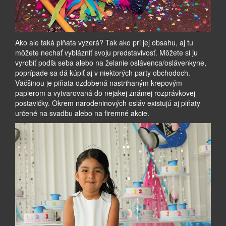
Ako ale taká piňata vyzerá? Tak ako pri jej obsahu, aj tu
môžete nechať vyblázniť svoju predstavivosť. Môžete si ju
vyrobiť podľa seba alebo na želanie oslávenca/oslávenkyne,
poprípade sa dá kúpiť aj v niektorých party obchodoch.
Väčšinou je piňata ozdobená nastrihaným krepovým
papierom a vytvarovaná do nejakej známej rozprávkovej
postavičky. Okrem narodeninových osláv existujú aj piňaty
určené na svadbu alebo na firemné akcie.