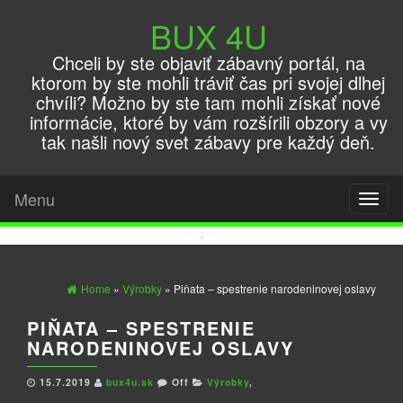
BUX 4U
Chceli by ste objaviť zábavný portál, na
ktorom by ste mohli tráviť čas pri svojej dlhej
chvíli? Možno by ste tam mohli získať nové
informácie, ktoré by vám rozšírili obzory a vy
tak našli nový svet zábavy pre každý deň.
Menu
Toggl
naviga
Home
»
Výrobky
» Piňata – spestrenie narodeninovej oslavy
PIŇATA – SPESTRENIE
NARODENINOVEJ OSLAVY
15.7.2019
bux4u.sk
Off
Výrobky
,