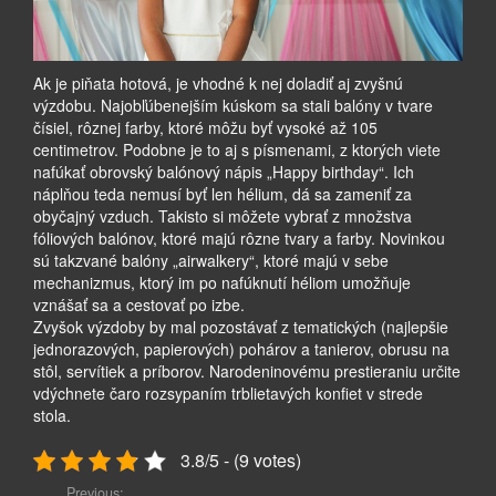
Ak je piňata hotová, je vhodné k nej doladiť aj zvyšnú
výzdobu. Najobľúbenejším kúskom sa stali balóny v tvare
čísiel, rôznej farby, ktoré môžu byť vysoké až 105
centimetrov. Podobne je to aj s písmenami, z ktorých viete
nafúkať obrovský balónový nápis „Happy birthday“. Ich
náplňou teda nemusí byť len hélium, dá sa zameniť za
obyčajný vzduch. Takisto si môžete vybrať z množstva
fóliových balónov, ktoré majú rôzne tvary a farby. Novinkou
sú takzvané balóny „airwalkery“, ktoré majú v sebe
mechanizmus, ktorý im po nafúknutí héliom umožňuje
vznášať sa a cestovať po izbe.
Zvyšok výzdoby by mal pozostávať z tematických (najlepšie
jednorazových, papierových) pohárov a tanierov, obrusu na
stôl, servítiek a príborov. Narodeninovému prestieraniu určite
vdýchnete čaro rozsypaním trblietavých konfiet v strede
stola.
3.8/5 - (9 votes)
Previous: