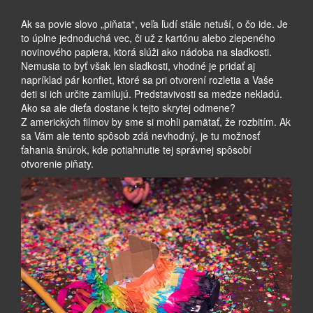
Ak sa povie slovo „piňata“, veľa ľudí stále netuší, o čo ide. Je
to úplne jednoduchá vec, či už z kartónu alebo zlepeného
novinového papiera, ktorá slúži ako nádoba na sladkosti.
Nemusia to byť však len sladkosti, vhodné je pridať aj
napríklad pár konfiet, ktoré sa pri otvorení rozletia a Vaše
deti si ich určite zamilujú. Predstavivosti sa medze nekladú.
Ako sa ale dieťa dostane k tejto skrytej odmene?
Z amerických filmov by sme si mohli pamätať, že rozbitím. Ak
sa Vám ale tento spôsob zdá nevhodný, je tu možnosť
ťahania šnúrok, kde potiahnutie tej správnej spôsobí
otvorenie piňaty.