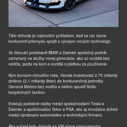
Táto dohoda je najnovším príkladom, keď sa raz rázne
konkurenti priemyslu spojili s vývojom nových technológií.
Vo februári predstavili BMW a Daimler spoločný podnik
zameraný na služby novej generácie, ako sú vozidlá bez
vodiča, jazda na koni a vozidlá s platbou za používanie.
Kým koncom minulého roka, Honda investovala 2,75 miliardy
dolárov (2,1 miliardy libier) do konkurenčnej jednotky
General Motors bez vodiča s cieľom spustiť flotilu
bezpilotných taxíkov.
Existujú podobné väzby medzi spoločnosťami Tesla a
Daimler a spoločnosťou Volvo a PSA, ako aj množstvo dohôd
medzi výrobcami automobilov a technickými firmami.
Ako súčasť tejto dohody sa VW stane rovnocenným