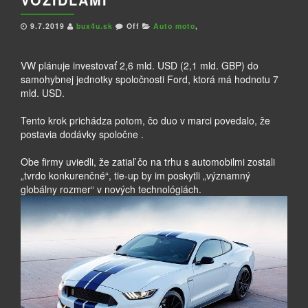
9.7.2019
bux4u.sk
Off
Auto moto
,
VW plánuje investovať 2,6 mld. USD (2,1 mld. GBP) do
samohybnej jednotky spoločnosti Ford, ktorá má hodnotu 7
mld. USD.
Tento krok prichádza potom, čo duo v marci povedalo, že
postavia dodávky spoločne .
Obe firmy uviedli, že zatiaľ čo na trhu s automobilmi zostali
„tvrdo konkurenčné“, tie-up by im poskytli „významný
globálny rozmer“ v nových technológiách.