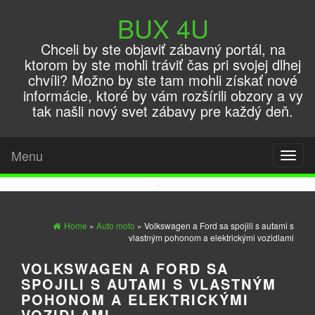
BUX 4U
Chceli by ste objaviť zábavný portál, na
ktorom by ste mohli tráviť čas pri svojej dlhej
chvíli? Možno by ste tam mohli získať nové
informácie, ktoré by vám rozšírili obzory a vy
tak našli nový svet zábavy pre každý deň.
Menu
Toggl
naviga
Home
»
Auto moto
» Volkswagen a Ford sa spojili s autami s
vlastným pohonom a elektrickými vozidlami
VOLKSWAGEN A FORD SA
SPOJILI S AUTAMI S VLASTNÝM
POHONOM A ELEKTRICKÝMI
VOZIDLAMI