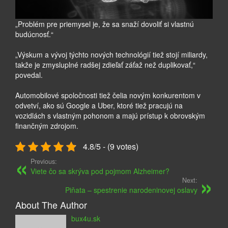
„Problém pre priemysel je, že sa snaží dovoliť si vlastnú
budúcnosť.“
„Výskum a vývoj týchto nových technológií tiež stojí miliardy,
takže je zmysluplné radšej zdieľať záťaž než duplikovať,“
povedal.
Automobilové spoločnosti tiež čelia novým konkurentom v
odvetví, ako sú Google a Uber, ktoré tiež pracujú na
vozidlách s vlastným pohonom a majú prístup k obrovským
finančným zdrojom.
4.8/5 - (9 votes)
Previous:
Viete čo sa skrýva pod pojmom Alzheimer?
Next:
Piňata – spestrenie narodeninovej oslavy
About The Author
bux4u.sk