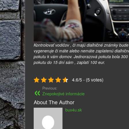
Kontrolovať vodičov , či majú diaľničné známky bud
vygeneruje či máte alebo nemáte zaplatenú diaľničnú
pokutu k vám domov. Jednorazová pokuta bola 300 eu
pokutu do 15 dní sám , zaplatí 100 eur.
4.6/5 - (5 votes)
Previous:
Znepokojivé informácie
About The Author
bux4u.sk