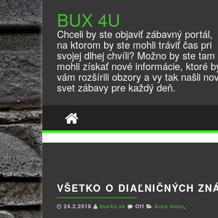
BUX 4U
Chceli by ste objaviť zábavný portál,
na ktorom by ste mohli tráviť čas pri
svojej dlhej chvíli? Možno by ste tam
mohli získať nové informácie, ktoré b
vám rozšírili obzory a vy tak našli no
svet zábavy pre každý deň.
VŠETKO O DIAĽNIČNÝCH Z
24.2.2018
bux4u.sk
Off
Auto moto
,