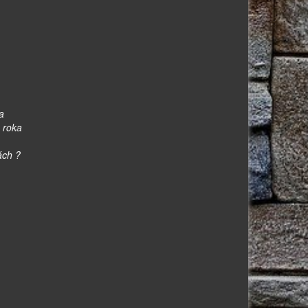
a
 roka
ách ?