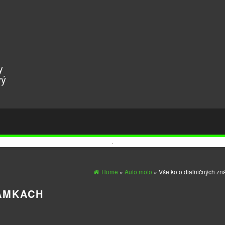
y
vý
Home
»
Auto moto
» Všetko o diaľničných z
NÁMKACH