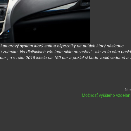
e kamerový systém ktorý sníma ešpezetky na autách ktorý následne
 známku. Na diaľniciach vás teda nikto nezastaví , ale za to vám poslú
r , a v roku 2016 klesla na 150 eur a pokiaľ si bude vodič vedomú a z
Nex
Možnosť vyššieho vzdelan