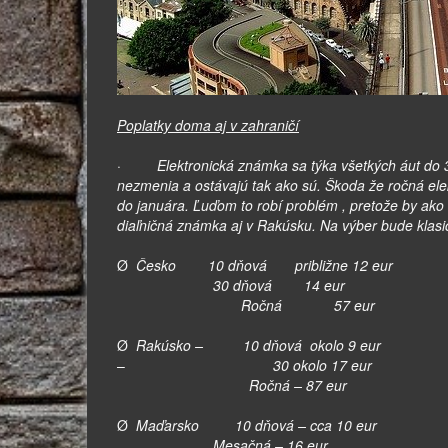
Poplatky doma aj v zahraničí
·
Elektronická známka sa týka všetkých áut do 3
nezmenia a ostávajú tak ako sú. Škoda že ročná ele
do januára. Ľuďom to robí problém , pretože by ako
diaľničná známka aj v Rakúsku. Na výber bude klasic
Ø
Česko 10 dňová približne 12 eur
30 dňová 14 eur
Ročná 57 eur
Ø
Rakúsko – 10 dňová okolo 9 eur
–
30 okolo 17 eur
Ročná – 87 eur
Ø
Maďarsko 10 dňová – cca 10 eur
Mesačná – 16 eur