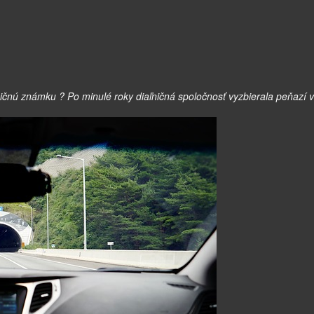
čnú známku ? Po minulé roky diaľničná spoločnosť vyzbierala peňazí v