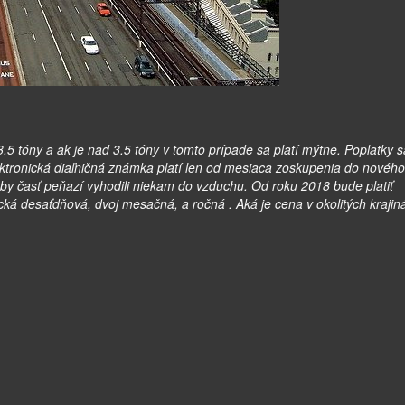
.5 tóny a ak je nad 3.5 tóny v tomto prípade sa platí mýtne. Poplatky s
ktronická diaľničná známka platí len od mesiaca zoskupenia do nového
 by časť peňazí vyhodili niekam do vzduchu. Od roku 2018 bude platiť
ká desaťdňová, dvoj mesačná, a ročná . Aká je cena v okolitých krajin