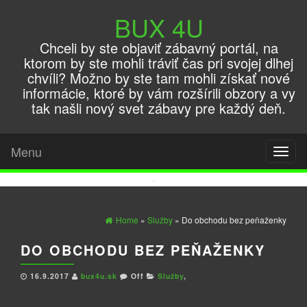
BUX 4U
Chceli by ste objaviť zábavný portál, na
ktorom by ste mohli tráviť čas pri svojej dlhej
chvíli? Možno by ste tam mohli získať nové
informácie, ktoré by vám rozšírili obzory a vy
tak našli nový svet zábavy pre každý deň.
Menu
Toggl
naviga
Home
»
Služby
» Do obchodu bez peňaženky
DO OBCHODU BEZ PEŇAŽENKY
16.9.2017
bux4u.sk
Off
Služby
,