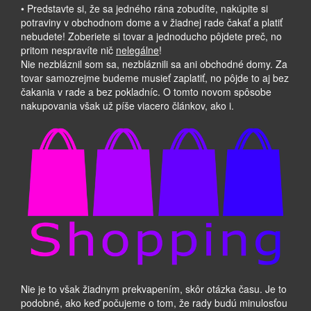
• Predstavte si, že sa jedného rána zobudíte, nakúpite si
potraviny v obchodnom dome a v žiadnej rade čakať a platiť
nebudete! Zoberiete si tovar a jednoducho pôjdete preč, no
pritom nespravíte nič
nelegálne
!
Nie nezbláznil som sa, nezbláznili sa ani obchodné domy. Za
tovar samozrejme budeme musieť zaplatiť, no pôjde to aj bez
čakania v rade a bez pokladníc. O tomto novom spôsobe
nakupovania však už píše viacero článkov, ako i.
Nie je to však žiadnym prekvapením, skôr otázka času. Je to
podobné, ako keď počujeme o tom, že rady budú minulosťou