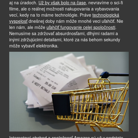
aj na úradoch.
Už by však bolo na čase
, nevravíme o sci-fi
filme, ale o reálnej možnosti nakupovania a vybavovania
vecí, kedy na to máme technológie. Práve
technologická
vyspelosť
dnešnej doby nám môže mnohé veci uľahčiť. Nie
len nám, ale môže
uľahčiť fungovanie celej spoločnosti
.
Nemusíme sa zdržovať absurdnosťami, dlhými radami a
inými zdržujúcimi detailami, ktoré za nás behom sekundy
môže vybaviť elektronika.
Internetový obchod a spoločnosť
Amazon
sú už v podstate