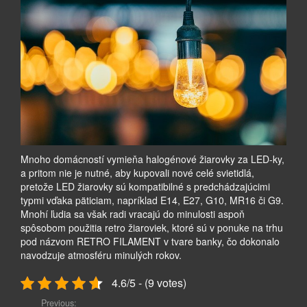
Mnoho domácností vymieňa halogénové žiarovky za LED-ky,
a pritom nie je nutné, aby kupovali nové celé svietidlá,
pretože LED žiarovky sú kompatibilné s predchádzajúcimi
typmi vďaka päticiam, napríklad E14, E27, G10, MR16 či G9.
Mnohí ľudia sa však radi vracajú do minulosti aspoň
spôsobom použitia retro žiaroviek, ktoré sú v ponuke na trhu
pod názvom RETRO FILAMENT v tvare banky, čo dokonalo
navodzuje atmosféru minulých rokov.
4.6/5 - (9 votes)
Previous: