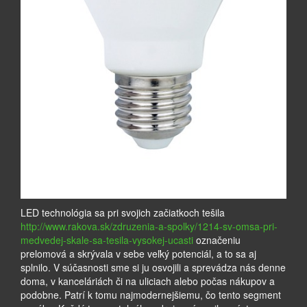
LED technológia sa pri svojich začiatkoch tešila
http://www.rakova.sk/zdruzenia-a-spolky/1214-sv-omsa-pri-
medvedej-skale-sa-tesila-vysokej-ucasti
označeniu
prelomová a skrývala v sebe veľký potenciál, a to sa aj
splnilo. V súčasnosti sme si ju osvojili a sprevádza nás denne
doma, v kanceláriách či na uliciach alebo počas nákupov a
podobne. Patrí k tomu najmodernejšiemu, čo tento segment