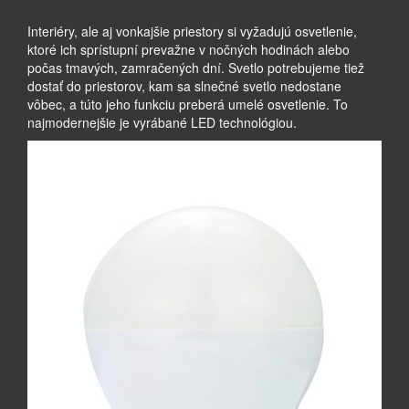
Interiéry, ale aj vonkajšie priestory si vyžadujú osvetlenie,
ktoré ich sprístupní prevažne v nočných hodinách alebo
počas tmavých, zamračených dní. Svetlo potrebujeme tiež
dostať do priestorov, kam sa slnečné svetlo nedostane
vôbec, a túto jeho funkciu preberá umelé osvetlenie. To
najmodernejšie je vyrábané LED technológiou.