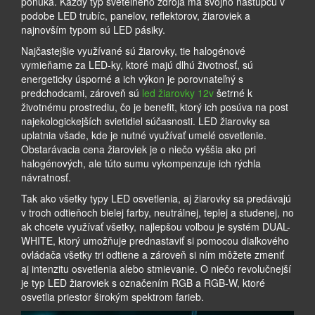
ponúka. Každý typ svetelného zdroja má svojho nástupcu v
podobe LED trubíc, panelov, reflektorov, žiaroviek a
najnovším typom sú LED pásiky.
Najčastejšie využívané sú žiarovky, tie halogénové
vymieňame za LED-ky, ktoré majú dlhú životnosť, sú
energeticky úsporné a ich výkon je porovnateľný s
predchodcami, zároveň sú
led žiarovky 12v
šetrné k
životnému prostrediu, čo je benefit, ktorý ich posúva na post
najekologickejších svietidiel súčasnosti. LED žiarovky sa
uplatnia všade, kde je nutné využívať umelé osvetlenie.
Obstarávacia cena žiaroviek je o niečo vyššia ako pri
halogénových, ale túto sumu vykompenzuje ich rýchla
návratnosť.
Tak ako všetky typy LED osvetlenia, aj žiarovky sa predávajú
v troch odtieňoch bielej farby, neutrálnej, teplej a studenej, no
ak chcete využívať všetky, najlepšou voľbou je systém DUAL-
WHITE, ktorý umožňuje prednastaviť si pomocou diaľkového
ovládača všetky tri odtiene a zároveň si ním môžete zmeniť
aj intenzitu osvetlenia alebo stmievanie. O niečo revolučnejší
je typ LED žiaroviek s označením RGB a RGB-W, ktoré
osvetlia priestor širokým spektrom farieb.