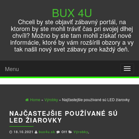
BUX 4U
Chceli by ste objaviť zábavný portál, na
ktorom by ste mohli tráviť čas pri svojej dlhej
chvíli? Možno by ste tam mohli získať nové
informácie, ktoré by vám rozšírili obzory a vy
tak našli nový svet zábavy pre každý deň.
Menu
Toggl
naviga
Home
»
Výrobky
» Najčastejšie používané sú LED žiarovky
NAJČASTEJŠIE POUŽÍVANÉ SÚ
LED ŽIAROVKY
18.10.2021
bux4u.sk
Off
Výrobky
,