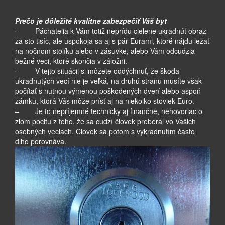
Prečo je dôležité kvalitne zabezpečiť Váš byt
– Páchatelia k Vám totiž neprídu cielene ukradnúť obraz
za sto tisíc, ale uspokoja sa aj s pár Eurami, ktoré nájdu ležať
na nočnom stolíku alebo v zásuvke, alebo Vám odcudzia
bežné veci, ktoré skončia v záložni.
– V tejto situácii si môžete oddýchnuť, že škoda
ukradnutých vecí nie je veľká, na druhú stranu musíte však
počítať s nutnou výmenou poškodených dverí alebo aspoň
zámku, ktorá Vás môže prísť aj na niekoľko stoviek Euro.
– Je to nepríjemné technicky aj finančne, nehovoriac o
zlom pocitu z toho, že sa cudzí človek preberal vo Vašich
osobných veciach. Človek sa potom s vykradnutím často
dlho porovnáva.