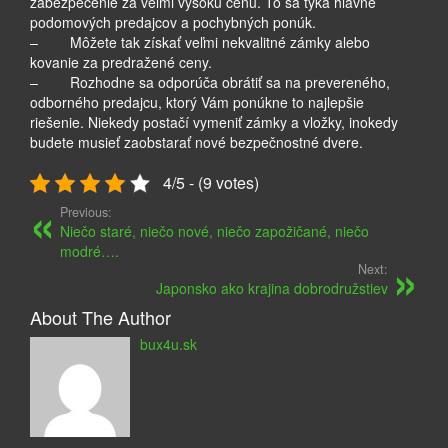
zabezpečenie za veľmi vysokú cenu. To sa týka hlavne
podomových predajcov a pochybných ponúk.
– Môžete tak získať veľmi nekvalitné zámky alebo
kovanie za predražené ceny.
– Rozhodne sa odporúča obrátiť sa na prevereného, ​​
odborného predajcu, ktorý Vám ponúkne to najlepšie
riešenie. Niekedy postačí vymeniť zámky a vložky, inokedy
budete musieť zaobstarať nové bezpečnostné dvere.
4/5 - (9 votes)
Previous:
Niečo staré, niečo nové, niečo zapožičané, niečo
modré….
Next:
Japonsko ako krajina dobrodružstiev
About The Author
bux4u.sk