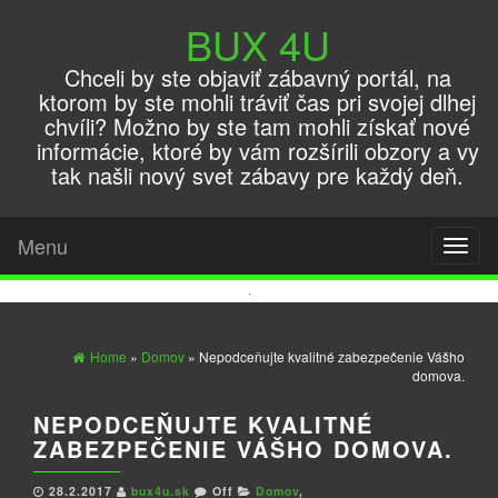
BUX 4U
Chceli by ste objaviť zábavný portál, na
ktorom by ste mohli tráviť čas pri svojej dlhej
chvíli? Možno by ste tam mohli získať nové
informácie, ktoré by vám rozšírili obzory a vy
tak našli nový svet zábavy pre každý deň.
Menu
Toggl
naviga
Home
»
Domov
» Nepodceňujte kvalitné zabezpečenie Vášho
domova.
NEPODCEŇUJTE KVALITNÉ
ZABEZPEČENIE VÁŠHO DOMOVA.
28.2.2017
bux4u.sk
Off
Domov
,