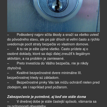
– Poškodený najprv sčíta škody a snaží sa všetko uviesť
do pôvodného stavu, ale po pár dňoch si veľmi často a rýchlo
uvedomuje pocit straty bezpečia vo vlastnom domove.
– A to nie je ešte úplne všetko. Často prídete aj o
osobné doklady, ktoré sa dajú ďalej zneužiť k ilegálnym
aktivitám, a na problém je zamiesené.
– Preto investícia do Vášho bezpečia, nie je nikdy
zbytočná.
– Kvalitné bezpečnostné dvere minimálne III.
bezpečnostnej triedy sú základom.
– Bezpečnostné prvky Vás tak môžu ochrániť nielen pred
zlodejom, ale i napríklad pred požiarom.
Zabezpečenie je potrebné, aj keď ste stále doma
– V dnešnej dobe je stále častejší spôsob, vlámania sa
za prítomnosti obyvateľov.