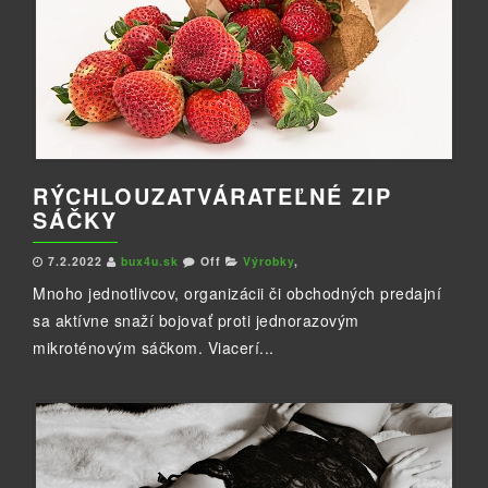
RÝCHLOUZATVÁRATEĽNÉ ZIP
SÁČKY
7.2.2022
bux4u.sk
Off
Výrobky
,
Mnoho jednotlivcov, organizácii či obchodných predajní
sa aktívne snaží bojovať proti jednorazovým
mikroténovým sáčkom. Viacerí...