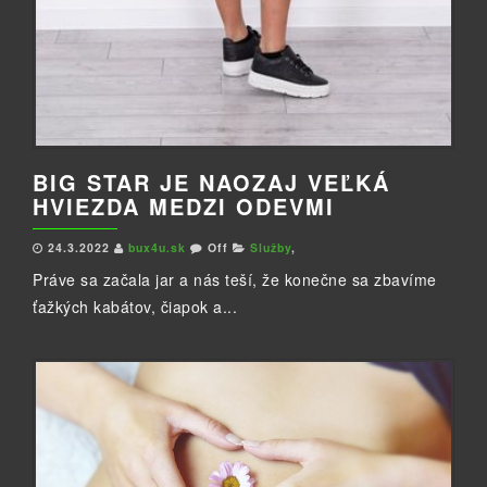
BIG STAR JE NAOZAJ VEĽKÁ
HVIEZDA MEDZI ODEVMI
24.3.2022
bux4u.sk
Off
Služby
,
Práve sa začala jar a nás teší, že konečne sa zbavíme
ťažkých kabátov, čiapok a...