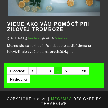
VIEME AKO VÁM POMÔCŤ PRI
ŽILOVEJ TROMBÓZE
24.1.2022
bux4u.sk
Off
Výrobky
,
Možno ste sa rozhodli, že nebudete sedieť doma pri
televízii, ale vydáte sa na prechádzky,...
Stránkování
Předchozí
1
…
3
4
5
…
20
příspěvků
Následující
COPYRIGHT © 2026 |
MEGAMAG
DESIGNED BY
THEMES4WP