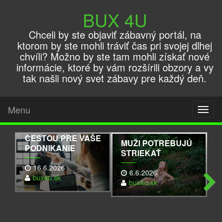
BUX 4U
Chceli by ste objaviť zábavný portál, na
ktorom by ste mohli tráviť čas pri svojej dlhej
chvíli? Možno by ste tam mohli získať nové
informácie, ktoré by vám rozšírili obzory a vy
tak našli nový svet zábavy pre každý deň.
PREČO SÚ READY-
MADE FIRMY S
Menu
Toggl
HISTÓRIOU TOU
naviga
SPRÁVNOU
CESTOU PRE VAŠE
MUŽI POTREBUJÚ
PODNIKANIE
STRIEKAŤ
16.6.2026
6.6.2026
bux4u.sk
bux4u.sk
Next