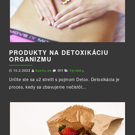
PRODUKTY NA DETOXIKÁCIU
ORGANIZMU
15.2.2022
bux4u.sk
Off
Výrobky
,
Určite ste sa už stretli s pojmom Detox. Detoxikácia je
proces, kedy sa zbavujeme nečistôt...