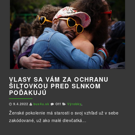
VLASY SA VÁM ZA OCHRANU
ŠILTOVKOU PRED SLNKOM
POĎAKUJÚ
9.4.2022
bux4u.sk
Off
Výrobky
,
Ženské pokolenie má starosti o svoj vzhľad už v sebe
zakódované, už ako malé dievčatká...